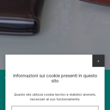
x
Informazioni sui cookie presenti in questo
Troppo spesso, di fronte a
sito
un problema, si ha la tendenza a
cercare la spiegazione piuttosto
Questo sito utilizza cookie tecnici e statistici anonimi,
che la soluzione.
necessari al suo funzionamento.